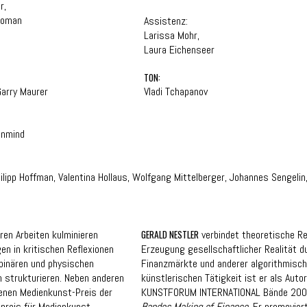
r,
homan
Assistenz:
Larissa Mohr,
Laura Eichenseer
TON:
Garry Maurer
Vladi Tchapanov
sinmind
lipp Hoffman, Valentina Hollaus, Wolfgang Mittelberger, Johannes Sengelin,
hren Arbeiten kulminieren
GERALD NESTLER
verbindet theoretische Re
en in kritischen Reflexionen
Erzeugung gesellschaftlicher Realität d
 binären und physischen
Finanzmärkte und anderer algorithmisch
n strukturieren. Neben anderen
künstlerischen Tätigkeit ist er als Auto
benen Medienkunst-Preis der
KUNSTFORUM INTERNATIONAL Bände 200/
preis für Medienkunst
Bandes Making of Finance
. Er promovier