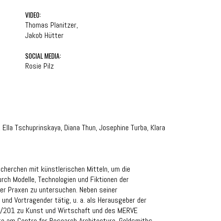
VIDEO:
Thomas Planitzer,
Jakob Hütter
SOCIAL MEDIA:
Rosie Pilz
 Ella Tschuprinskaya, Diana Thun, Josephine Turba, Klara
cherchen mit künstlerischen Mitteln, um die
urch Modelle, Technologien und Fiktionen der
er Praxen zu untersuchen. Neben seiner
r und Vortragender tätig, u. a. als Herausgeber der
201 zu Kunst und Wirtschaft und des MERVE
te am Centre for Research Architecture, Goldsmiths,