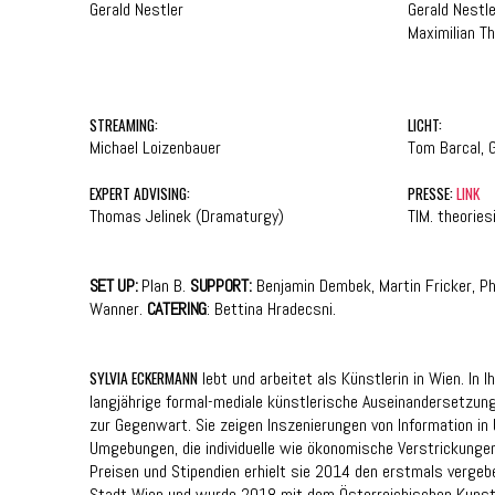
Gerald Nestler
Gerald Nestle
Maximilian T
STREAMING:
LICHT:
Michael Loizenbauer
Tom Barcal, 
EXPERT ADVISING:
PRESSE:
LINK
Thomas Jelinek (Dramaturgy)
TIM. theorie
SET UP:
Plan B.
SUPPORT:
Benjamin Dembek, Martin Fricker, Phi
Wanner.
CATERING
: Bettina Hradecsni.
SYLVIA ECKERMANN
lebt und arbeitet als Künstlerin in Wien. In I
langjährige formal-mediale künstlerische Auseinandersetzung
zur Gegenwart. Sie zeigen Inszenierungen von Information in
Umgebungen, die individuelle wie ökonomische Verstrickunge
Preisen und Stipendien erhielt sie 2014 den erstmals verge
Stadt Wien und wurde 2018 mit dem Österreichischen Kunst